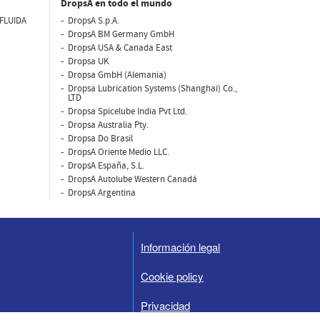
DropsA en todo el mundo
FLUIDA
DropsA S.p.A.
DropsA BM Germany GmbH
DropsA USA & Canada East
Dropsa UK
Dropsa GmbH (Alemania)
Dropsa Lubrication Systems (Shanghai) Co.,
LTD
Dropsa Spicelube India Pvt Ltd.
Dropsa Australia Pty.
Dropsa Do Brasil
DropsA Oriente Medio LLC.
DropsA España, S.L.
DropsA Autolube Western Canadá
DropsA Argentina
Información legal
Cookie policy
Privacidad