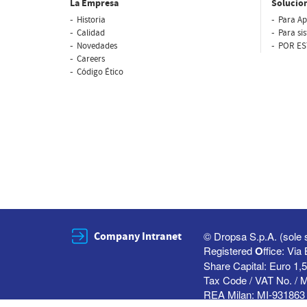
La Empresa
Solucio
Historia
Para Ap
Calidad
Para si
Novedades
POR ES
Careers
Código Ético
Company Intranet
© Dropsa S.p.A. (sole 
Registered
O
ffice: Vi
Share Capital: Euro 1,5
Tax Code / VAT No. / 
REA Milan: MI-931863 