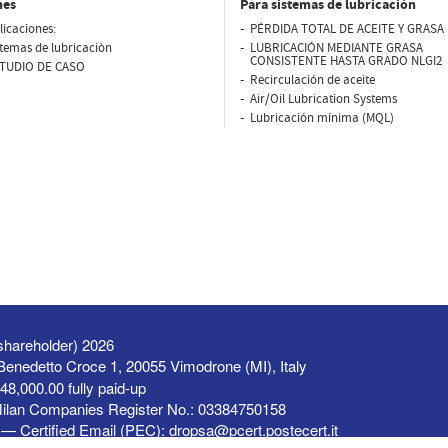
nes
Para sistemas de lubricaciòn
licaciones:
PÉRDIDA TOTAL DE ACEITE Y GRASA 
stemas de lubricaciòn
LUBRICACIÓN MEDIANTE GRASA
CONSISTENTE HASTA GRADO NLGI2
TUDIO DE CASO
Recirculación de aceite
Air/Oil Lubrication Systems
Lubricación mínima (MQL)
shareholder) 2026
a Benedetto Croce 1, 20055 Vimodrone (MI), Italy
48,000.00 fully paid-up
Milan Companies Register No.: 03384750158
— Certified Email (PEC):
dropsa@pcert.postecert.it