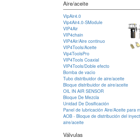
Aire/aceite
VipAir4.0
Vip4Air4.0-SModule
VIP4Air
VIP4chain
VIP4Air/Aire continuo
VIP4Tools/Aceite
Vip4ToolsPro
VIP4Tools Coaxial
VIP4Tools/Doble efecto
Bomba de vacìo
Tubo distribuidor de aire/aceite
Bloque distribuidor de aire/aceite
OIL IN AIR SENSOR
Bloque De Mezcla
Unidad De Dosificación
Panel de lubricación Aire/Aceite para 
AOB - Bloque de distribución del inyec
aire/aceite
Válvulas