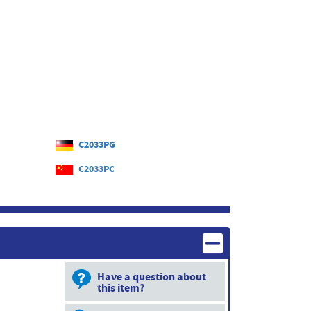
C2033PG
C2033PC
Have a question about
this item?