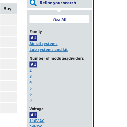
Refine your search
Buy
View All
Family
All
Air-oil systems
Lub systems and kit
Number of modules/dividers
All
2
3
4
5
6
8
Voltage
All
110V AC
24V DC