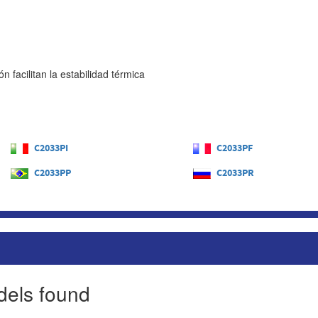
ón facilitan la estabilidad térmica
C2033PI
C2033PF
C2033PP
C2033PR
dels found