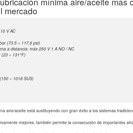
lubricación mínima aire/aceite más
el mercado
110 V AC
bar (73.5 ÷ 117.6 psi)
arma a distancia: máx 250 V 1 A NO / NC
C (23 ÷ 131°F)
t (150 ÷ 1018 SUS)
ima aire/aceite está sustituyendo con gran éxito a los sistemas tradici
tivamente mejores, también permite la consecución de importantes aho