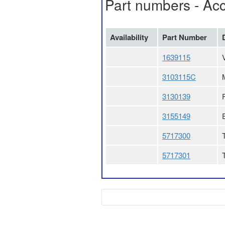
Part numbers - Ac
Availability
Part Number
1639115
3103115C
3130139
3155149
5717300
5717301