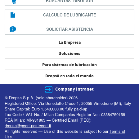
BUSCAR DISTRIBUIDOR
CALCULO DE LUBRICANTE
SOLICITAR ASISTENCIA
La Empresa
Soluciones
Para sistemas de lubricaciòn
DropsA en todo el mundo
Company Intranet
© Dropsa S.p.A. (sole shareholder) 2026
Registered
O
ffice: Via Benedetto Croce 1, 20055 Vimodrone (MI), Italy
Share Capital: Euro 1,548,000.00 fully paid-up
Tax Code / VAT No. / Milan Companies Register No.: 03384750158
REA Milan: MI-931863 — Certified Email (PEC):
dropsa@pcert.postecert.it
All rights reserved — Use of this website is subject to our
Terms of
Use
.