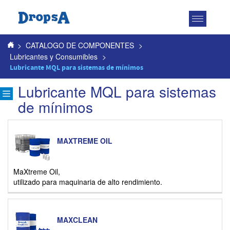
Toggle
navigatio
>
CATALOGO DE COMPONENTES
>
Lubricantes y Consumibles
>
Lubricante MQL para sistemas de mínimos
Lubricante MQL para sistemas
de mínimos
MAXTREME OIL
MaXtreme Oil,
utilizado para maquinaria de alto rendimiento.
MAXCLEAN