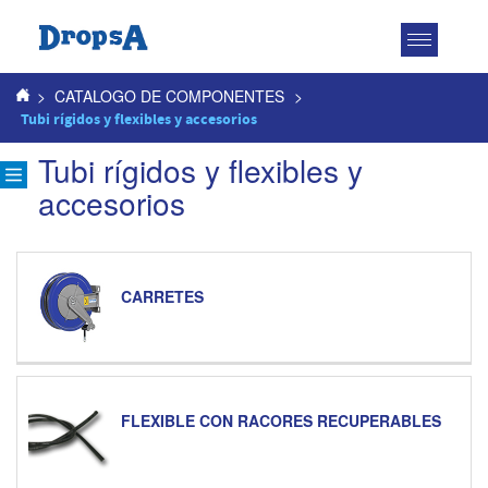
Toggle
navigatio
>
CATALOGO DE COMPONENTES
>
Tubi rígidos y flexibles y accesorios
Tubi rígidos y flexibles y
accesorios
CARRETES
FLEXIBLE CON RACORES RECUPERABLES