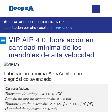
Toggle
navigatio
>
CATALOGO DE COMPONENTES
>
Lubricación por aire / aceite
>
VIP AIR 4.0
VIP AIR 4.0: lubricación en
cantidad mínima de los
mandriles de alta velocidad
Lubricación mínima Aire/Aceite con
diagnóstico avanzado
Características:
Tensiones de trabajo: 24 ±10% VDC
Presión de aire de alimentación: 5 ÷ 8 bar
Temperatura de utilización: -5 ÷ +50 [23 ÷ +122] °C [°F]
Humedad de ejercicio: 90 % máx.