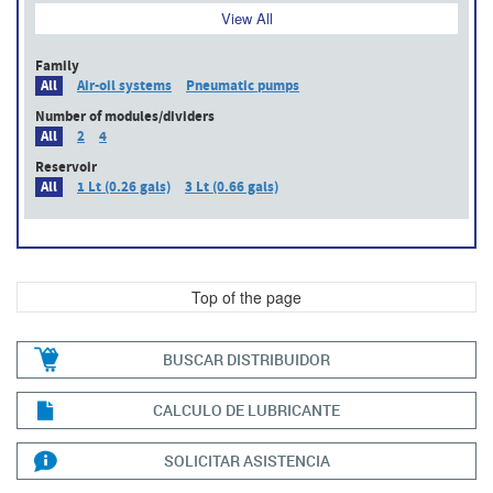
View All
Family
All
Air-oil systems
Pneumatic pumps
Number of modules/dividers
All
2
4
Reservoir
All
1 Lt (0.26 gals)
3 Lt (0.66 gals)
Top of the page
BUSCAR DISTRIBUIDOR
CALCULO DE LUBRICANTE
SOLICITAR ASISTENCIA