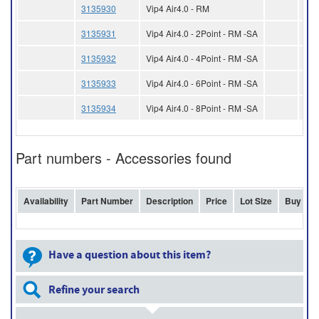
3135930
Vip4 Air4.0 - RM
3135931
Vip4 Air4.0 - 2Point - RM -SA
3135932
Vip4 Air4.0 - 4Point - RM -SA
3135933
Vip4 Air4.0 - 6Point - RM -SA
3135934
Vip4 Air4.0 - 8Point - RM -SA
Part numbers - Accessories found
Availability
Part Number
Description
Price
Lot Size
Buy
Have a question about this item?
Refine your search