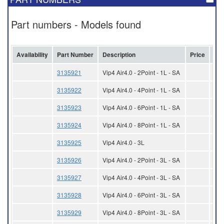
Part numbers - Models found
Availability
Part Number
Description
Price
Lot
3135921
Vip4 Air4.0 - 2Point - 1L - SA
3135922
Vip4 Air4.0 - 4Point - 1L - SA
3135923
Vip4 Air4.0 - 6Point - 1L - SA
3135924
Vip4 Air4.0 - 8Point - 1L - SA
3135925
Vip4 Air4.0 - 3L
3135926
Vip4 Air4.0 - 2Point - 3L - SA
3135927
Vip4 Air4.0 - 4Point - 3L - SA
3135928
Vip4 Air4.0 - 6Point - 3L - SA
3135929
Vip4 Air4.0 - 8Point - 3L - SA