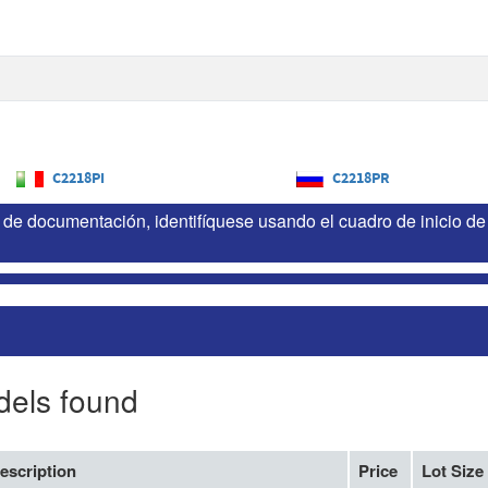
C2218PI
C2218PR
de documentación, identifíquese usando el cuadro de inicio de 
dels found
escription
Price
Lot Size