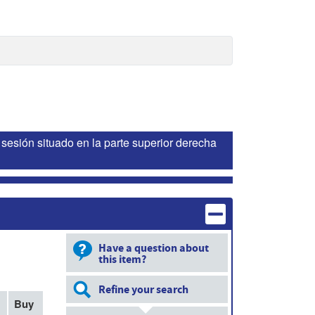
sesión situado en la parte superior derecha
Have a question about
this item?
Refine your search
Buy