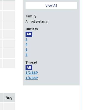
View All
Family
Air-oil systems
Outlets
All
2
4
6
8
Thread
All
1/2 BSP
1/4 BSP
Buy