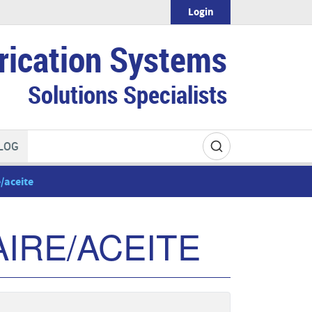
Login
rication Systems
Solutions Specialists
LOG
e/aceite
IRE/ACEITE