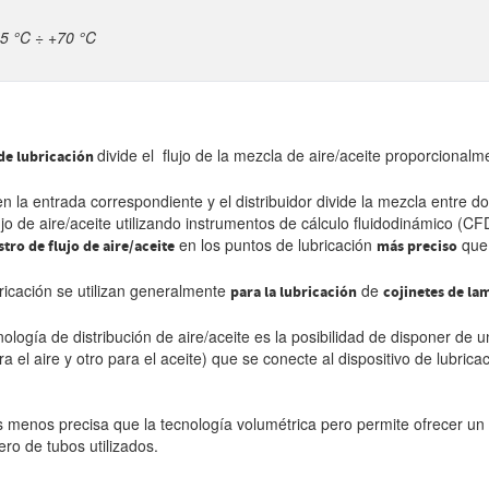
-5 °C ÷ +70 °C
divide el flujo de la mezcla de aire/aceite proporcional
 de lubricación
n la entrada correspondiente y el distribuidor divide la mezcla entre do
ujo de aire/aceite utilizando instrumentos de cálculo fluidodinámico (CFD
en los puntos de lubricación
que 
tro de flujo de aire/aceite
más preciso
bricación se utilizan generalmente
de
para la lubricación
cojinetes de la
cnología de distribución de aire/aceite es la posibilidad de disponer de u
a el aire y otro para el aceite) que se conecte al dispositivo de lubri
es menos precisa que la tecnología volumétrica pero permite ofrecer un 
ero de tubos utilizados.