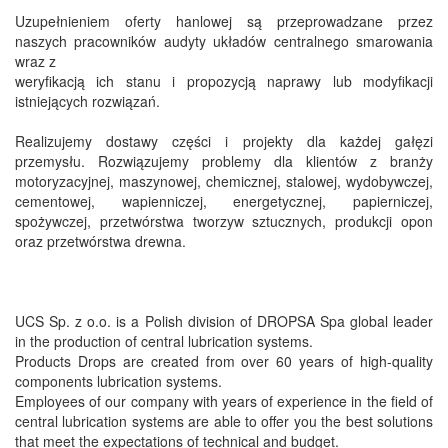
Uzupełnieniem oferty hanlowej są przeprowadzane przez
naszych pracowników audyty układów centralnego smarowania
wraz z
weryfikacją ich stanu i propozycją naprawy lub modyfikacji
istniejących rozwiązań.
Realizujemy dostawy części i projekty dla każdej gałęzi
przemysłu. Rozwiązujemy problemy dla klientów z branży
motoryzacyjnej, maszynowej, chemicznej, stalowej, wydobywczej,
cementowej, wapienniczej, energetycznej, papierniczej,
spożywczej, przetwórstwa tworzyw sztucznych, produkcji opon
oraz przetwórstwa drewna.
UCS
Sp. z o.o.
is a
Polish
division of
DROPSA
Spa
global leader
in the production of
central lubrication systems
.
Products
Drops
are
created from
over 60 years of
high-quality
components
lubrication systems
.
Employees
of our company
with years of experience
in the field of
central lubrication systems
are able
to offer you the
best solutions
that meet
the expectations of
technical and
budget
.