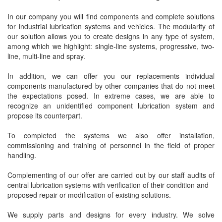
In our company
you will find
components
and
complete solutions
for industrial
lubrication systems
and vehicles.
The modularity of
our solution
allows you to create
designs
in any type of
system
,
among which
we highlight
:
single-line
systems
,
progressive
,
two-
line
,
multi-line
and
spray
.
In addition,
we can offer
you our
replacements
individual
components
manufactured
by other companies
that do not meet
the expectations
posed
.
In extreme cases,
we are able to
recognize
an unidentified
component
lubrication system
and
propose
its counterpart
.
To
completed
the systems we
also
offer
installation,
commissioning
and
training of personnel
in the field of
proper
handling.
Complementing
of our offer
are carried out
by our staff
audits of
central lubrication systems
with verification
of their condition
and
proposed
repair
or modification
of existing solutions.
We supply parts and designs for every industry. We solve