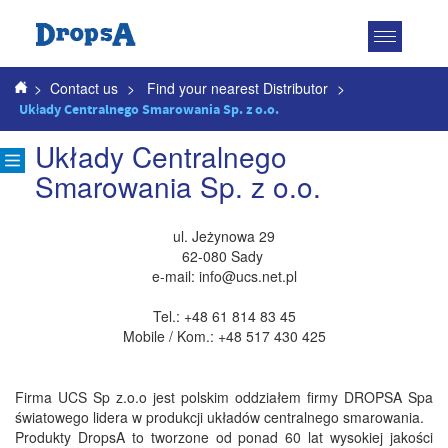
Toggle
navigatio
>
Contact us
>
Find your nearest Distributor
>
Układy Centralnego Smarowania Sp. z o.o.
Układy Centralnego
Smarowania Sp. z o.o.
ul. Jeżynowa 29
62-080 Sady
e-mail:
info@ucs.net.pl
Tel.: +48 61 814 83 45
Mobile / Kom.: +48 517 430 425
Firma UCS Sp z.o.o jest polskim oddziałem firmy DROPSA Spa
światowego lidera w produkcji układów centralnego smarowania.
Produkty DropsA to tworzone od ponad 60 lat wysokiej jakości