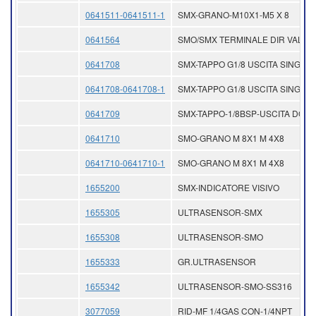
0641511-0641511-1
SMX-GRANO-M10X1-M5 X 8
0641564
SMO/SMX TERMINALE DIR VALV 1
0641708
SMX-TAPPO G1/8 USCITA SINGOL
0641708-0641708-1
SMX-TAPPO G1/8 USCITA SINGOL
0641709
SMX-TAPPO-1/8BSP-USCITA DOPP
0641710
SMO-GRANO M 8X1 M 4X8
0641710-0641710-1
SMO-GRANO M 8X1 M 4X8
1655200
SMX-INDICATORE VISIVO
1655305
ULTRASENSOR-SMX
1655308
ULTRASENSOR-SMO
1655333
GR.ULTRASENSOR
1655342
ULTRASENSOR-SMO-SS316
3077059
RID-MF 1/4GAS CON-1/4NPT