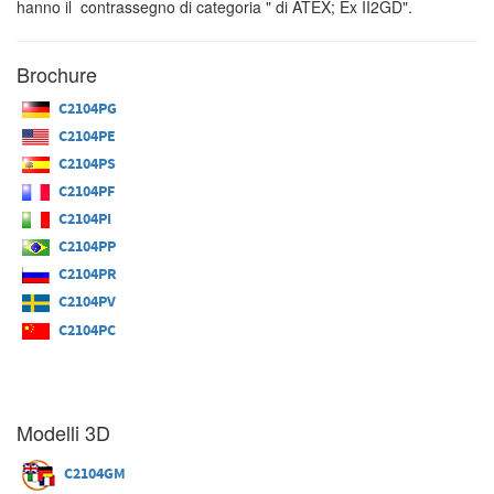
hanno il contrassegno di categoria " di ATEX; Ex II2GD".
Brochure
C2104PG
C2104PE
C2104PS
C2104PF
C2104PI
C2104PP
C2104PR
C2104PV
C2104PC
Modelli 3D
C2104GM