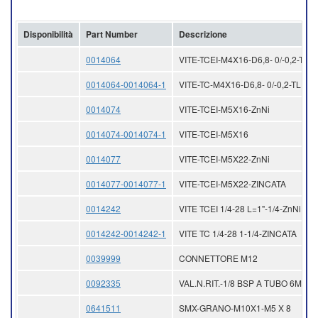
Disponibilità
Part Number
Descrizione
0014064
VITE-TCEI-M4X16-D6,8- 0/-0,2-TL-Z
0014064-0014064-1
VITE-TC-M4X16-D6,8- 0/-0,2-TL
0014074
VITE-TCEI-M5X16-ZnNi
0014074-0014074-1
VITE-TCEI-M5X16
0014077
VITE-TCEI-M5X22-ZnNi
0014077-0014077-1
VITE-TCEI-M5X22-ZINCATA
0014242
VITE TCEI 1/4-28 L=1"-1/4-ZnNi
0014242-0014242-1
VITE TC 1/4-28 1-1/4-ZINCATA
0039999
CONNETTORE M12
0092335
VAL.N.RIT.-1/8 BSP A TUBO 6MM
0641511
SMX-GRANO-M10X1-M5 X 8