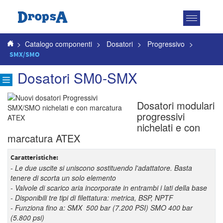
Attiva
navigazio
>
Catalogo componenti
>
Dosatori
>
Progressivo
>
SMX/SMO
Dosatori SM0-SMX
Dosatori modulari
progressivi
nichelati e con
marcatura ATEX
Caratteristiche:
- Le due uscite si uniscono sostituendo l'adattatore. Basta
tenere di scorta un solo elemento
- Valvole di scarico aria incorporate in entrambi i lati della base
- Disponibili tre tipi di filettatura: metrica, BSP, NPTF
- Funziona fino a: SMX 500 bar (7.200 PSI) SMO 400 bar
(5.800 psi)