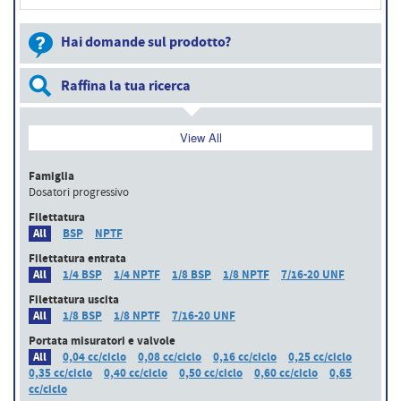
Hai domande sul prodotto?
Raffina la tua ricerca
View All
Famiglia
Dosatori progressivo
Filettatura
All
BSP
NPTF
Filettatura entrata
All
1/4 BSP
1/4 NPTF
1/8 BSP
1/8 NPTF
7/16-20 UNF
Filettatura uscita
All
1/8 BSP
1/8 NPTF
7/16-20 UNF
Portata misuratori e valvole
All
0,04 cc/ciclo
0,08 cc/ciclo
0,16 cc/ciclo
0,25 cc/ciclo
0,35 cc/ciclo
0,40 cc/ciclo
0,50 cc/ciclo
0,60 cc/ciclo
0,65
cc/ciclo