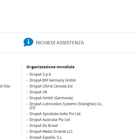
RICHIEDI ASSISTENZA
Organizzazione mondiale
DropsA S.p.A.
DropsA BM Germany GmbH
di Olio
DropsA USA & Canada Est
DropsA UK
DropsA GmbH (Germania)
DropsA Lubrication Systems (Shanghai) Co.,
LTD
DropsA Spicelube India Pvt Ltd.
DropsA Australia Pty Ltd
DropsA Do Brasil
DropsA Medio Oriente LLC.
DropsA España, S.L.