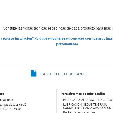
Consulte las fichas técnicas específicas de cada producto para más 
 para su instalación? No dude en ponerse en contacto con nuestros ingen
personalizado
CALCULO DE LUBRICANTE
nes
Para sistemas de lubricaciòn
licaciones:
PÉRDIDA TOTAL DE ACEITE Y GRASA 
stemas de lubricaciòn
LUBRICACIÓN MEDIANTE GRASA
CONSISTENTE HASTA GRADO NLGI2
TUDIO DE CASO
Recirculación de aceite