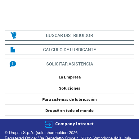
BUSCAR DISTRIBUIDOR
CALCULO DE LUBRICANTE
SOLICITAR ASISTENCIA
La Empresa
Soluciones
Para sistemas de lubricaciòn
DropsA en todo el mundo
Company Intranet
© Dropsa S.p.A. (sole shareholder) 2026
Registered
O
ffice: Via Benedetto Croce 1, 20055 Vimodrone (MI), Italy