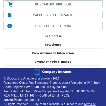
BUSCAR DISTRIBUIDOR
CALCULO DE LUBRICANTE
SOLICITAR ASISTENCIA
La Empresa
Soluciones
Para sistemas de lubricaciòn
DropsA en todo el mundo
Company Intranet
© Dropsa S.p.A. (sole shareholder) 2026
Registered
O
ffice: Via Benedetto Croce 1, 20055 Vimodrone (MI), Italy
Share Capital: Euro 1,548,000.00 fully paid-up
Tax Code / VAT No. / Milan Companies Register No.: 03384750158
REA Milan: MI-931863 — Certified Email (PEC):
dropsa@pcert.postecert.it
All rights reserved — Use of this website is subject to our
Terms of