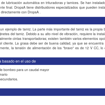
e lubricación automática en trituradoras y tamices. Se han instalado
te final. DropsA tiene distribuidores especializados que pueden inst
 directamente con DropsA .
e un ejemplo de tamiz. La parte más importante del tamiz es la propia
netes del tamiz. Debido a su alto nivel de vibración, requiere la insta
almente cintas transportadoras; existen también varios elementos opci
del cliente. La grasa debe ser de buena calidad, ya que se encuentr
mente, la tensión de alimentación de los "bravo" es de 12 V CC, lo q
a basado en el uso de
de bombeo para un caudal mayor
imario
 secundarios.