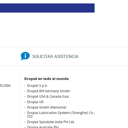
SOLICITAR ASISTENCIA
DropsA en todo el mundo
FLUIDA
DropsA S.p.A.
DropsA BM Germany GmbH
DropsA USA & Canada East
Dropsa UK
Dropsa GmbH (Alemania)
Dropsa Lubrication Systems (Shanghai) Co.,
LTD
Dropsa Spicelube India Pvt Ltd.
Dropsa Australia Pty.