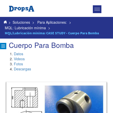
Toggle
navigatio
>
Soluciones
>
Para Aplicaciones:
>
MQL: Lubricación mínima
>
MQL/Lubricación mínima: CASE STUDY - Cuerpo Para Bomba
Cuerpo Para Bomba
Datos
Videos
Fotos
Descargas