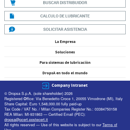
BUSCAR DISTRIBUIDOR
CALCULO DE LUBRICANTE
SOLICITAR ASISTENCIA
La Empresa
Soluciones
Para sistemas de lubricaciòn
DropsA en todo el mundo
Company Intranet
© Dropsa S.p.A. (sole shareholder) 2026
Registered
O
ffice: Via Benedetto Croce 1, 20055 Vimodrone (MI), Italy
Share Capital: Euro 1,548,000.00 fully paid-up
Tax Code / VAT No. / Milan Companies Register No.: 03384750158
REA Milan: MI-931863 — Certified Email (PEC):
dropsa@pcert.postecert.it
All rights reserved — Use of this website is subject to our
Terms of
Use
.