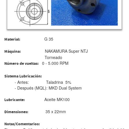
G 35
Material:
NAKAMURA Super NTJ
Máquina
:
Torneado
0 - 5.000 RPM
Número de vueltas
:
Sistema Lubricación:
- Antes: Taladrina 5%
- Después (MQL): MKD Dual System
Aceite MK100
Lubricante
:
35 x 22mm
Dimensiones:
Notas/Comentarios: