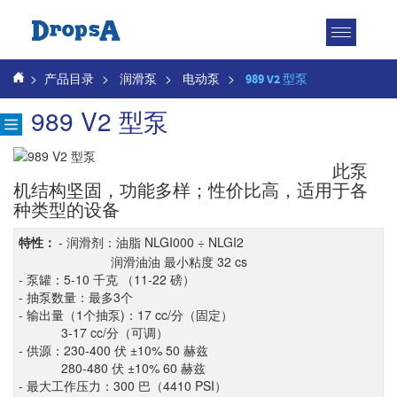
Toggle
navigatio
>
产品目录
>
润滑泵
>
电动泵
>
989 V2 型泵
989 V2 型泵
此泵
机结构坚固，功能多样；性价比高，适用于各
种类型的设备
- 润滑剂：油脂 NLGI000 ÷ NLGI2
特性：
润滑油油 最小粘度 32 cs
- 泵罐：5-10 千克 （11-22 磅）
- 抽泵数量：最多3个
- 输出量（1个抽泵)：17 cc/分（固定）
3-17 cc/分（可调）
- 供源：230-400 伏 ±10% 50 赫兹
280-480 伏 ±10% 60 赫兹
- 最大工作压力：300 巴（4410 PSI）