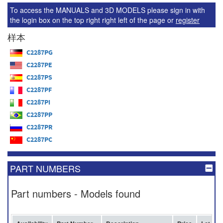
To access the MANUALS and 3D MODELS please sign in with
the login box on the top right right left of the page or
register
样本
C2287PG
C2287PE
C2287PS
C2287PF
C2287PI
C2287PP
C2287PR
C2287PC
PART NUMBERS
Part numbers - Models found