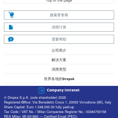
Top of the page
搜索零售商
润滑计算
需要帮助
公司简介
解决方案
润滑类型
世界各地的DropsA
Company Intranet
© Dropsa S.p.A. (sole shareholder) 2026
Registered
O
ffice: Via Benedetto Croce 1, 20055 Vimodrone (MI), Italy
Share Capital: Euro 1,548,000.00 fully paid-up
Tax Code / VAT No. / Milan Companies Register No.: 03384750158
REA Milan: MI-931863 — Certified Email (PEC):