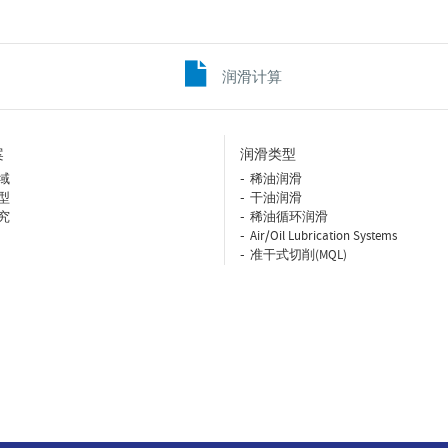
润滑计算
案
润滑类型
域
稀油润滑
型
干油润滑
究
稀油循环润滑
Air/Oil Lubrication Systems
准干式切削(MQL)