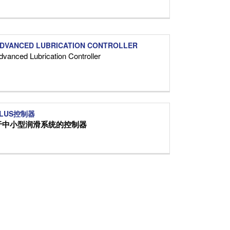
ADVANCED LUBRICATION CONTROLLER
dvanced Lubrication Controller
 PLUS控制器
于中小型润滑系统的控制器