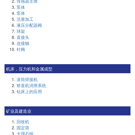
传感器主体
泵体
泵体
活塞加工
液压分配器阀
球架
直接头
连接轴
针阀
机床，压力机和金属成型
滚筒焊接机
矫直机润滑系统
钻床上的应用
矿业及建造业
回收机
固定筛
大理石锯