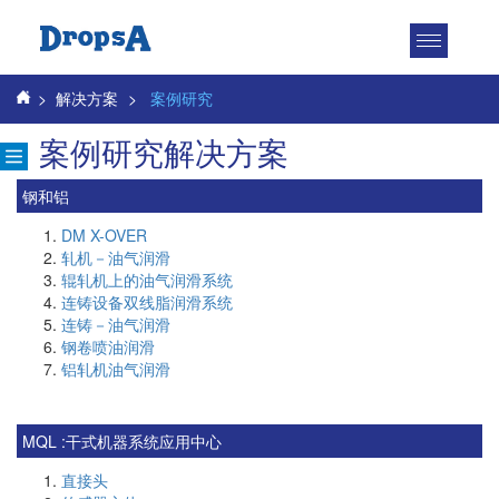
Toggle
navigatio
>
解决方案
>
案例研究
案例研究解决方案
钢和铝
DM X-OVER
轧机－油气润滑
辊轧机上的油气润滑系统
连铸设备双线脂润滑系统
连铸－油气润滑
钢卷喷油润滑
铝轧机油气润滑
MQL :干式机器系统应用中心
直接头