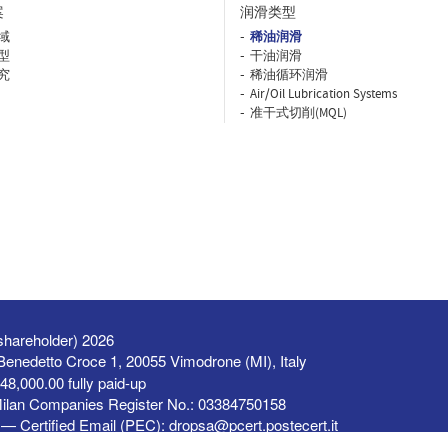
案
润滑类型
域
稀油润滑
型
干油润滑
究
稀油循环润滑
Air/Oil Lubrication Systems
准干式切削(MQL)
shareholder) 2026
a Benedetto Croce 1, 20055 Vimodrone (MI), Italy
48,000.00 fully paid-up
Milan Companies Register No.: 03384750158
— Certified Email (PEC):
dropsa@pcert.postecert.it
se of this website is subject to our
Terms of Use
.