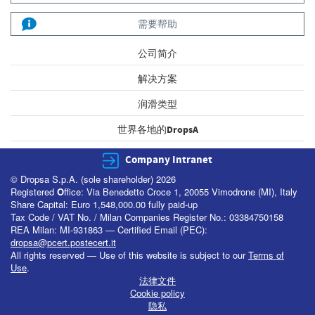
需要帮助
公司简介
解决方案
润滑类型
世界各地的DropsA
Company Intranet
© Dropsa S.p.A. (sole shareholder) 2026
Registered
O
ffice: Via Benedetto Croce 1, 20055 Vimodrone (MI), Italy
Share Capital: Euro 1,548,000.00 fully paid-up
Tax Code / VAT No. / Milan Companies Register No.: 03384750158
REA Milan: MI-931863 — Certified Email (PEC):
dropsa@pcert.postecert.it
All rights reserved — Use of this website is subject to our
Terms of
Use
.
法律文件
Cookie policy
隐私