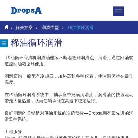
Toggle
navigatio
>
解决方案
>
润滑类型
>
稀油循环润滑
稀油循环润滑
稀油循环润滑将润滑油连续不断地送到润滑点，润滑油通过回油管
道流回油箱循环使用。
润滑泵站一般配有冷却器，加热器和各种仪表，使油温保持在最佳
温度。
在稀油循环润滑系统中，轴承座中充满润滑油，润滑油的快速流动
带走大量热量，从而使轴承能在高速下稳定运行。
良好润滑的关键是对供油系统的准确监控—Dropsa拥有最先进的润
滑监控系统。
工程服务
Dropsa提供稀油循环润滑系统全方位的工程服务，包括现场服务，