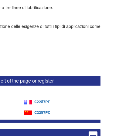
a tre linee di lubrificazione.
ione delle esigenze di tutti i tipi di applicazioni come
eft of the page or
register
C2287PF
C2287PC