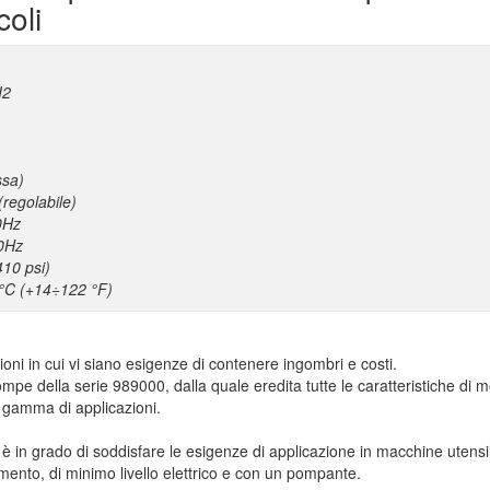
coli
GI2
issa)
labile)
0Hz
Hz
410 psi)
 °C (+14÷122 °F)
ioni in cui vi siano esigenze di contenere ingombri e costi.
pe della serie 989000, dalla quale eredita tutte le caratteristiche di mo
a gamma di applicazioni.
è in grado di soddisfare le esigenze di applicazione in macchine utensil
camento, di minimo livello elettrico e con un pompante.