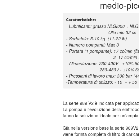
medio-pic
Caratteristiche:
- Lubrificanti: grasso NLGI000 ÷ NL
Olio min 32 cs
- Serbatoio: 5-10 kg (11-22 lb)
- Numero pompanti: Max 3
- Portata (1 pompante): 17 cc/min (f
3÷17 cc/min (rego
- Alimentazione: 230-400V - ±10% 5
280-480V - ±10% 60
- Pressioni di lavoro max: 300 bar (4
-Temperatura di utilizzo: - 10
÷
+ 50
La serie 989 V2 è indicata per applicaz
La pompa è l'evoluzione della elettropom
fanno la soluzione ideale per un'ampi
Già nella versione base la serie 989V2 
viene fornita completa di filtro di cari