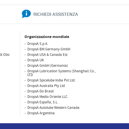
RICHIEDI ASSISTENZA
Organizzazione mondiale
DropsA S.p.A.
DropsA BM Germany GmbH
di Olio
DropsA USA & Canada Est
DropsA UK
DropsA GmbH (Germania)
DropsA Lubrication Systems (Shanghai) Co.,
LTD
DropsA Spicelube India Pvt Ltd.
DropsA Australia Pty Ltd
DropsA Do Brasil
DropsA Medio Oriente LLC.
DropsA España, S.L.
DropsA Autolube Western Canada
DropsA Argentina