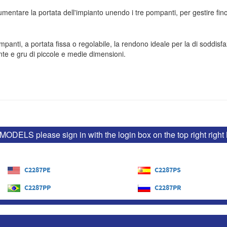
umentare la portata dell'impianto unendo i tre pompanti, per gestire fino 
panti, a portata fissa o regolabile, la rendono ideale per la di soddisfaz
nte e gru di piccole e medie dimensioni.
LS please sign in with the login box on the top right right l
C2287PE
C2287PS
C2287PP
C2287PR