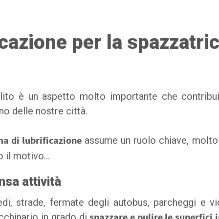
ficazione per la spazzatr
ito è un aspetto molto importante che contribui
no delle nostre città.
ma di lubrificazione
assume un ruolo chiave, molto 
o il motivo…
nsa attività
edi, strade, fermate degli autobus, parcheggi e vic
cchinario in grado di
spazzare e pulire le superfici 