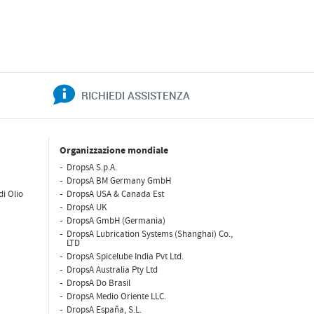
RICHIEDI ASSISTENZA
Organizzazione mondiale
DropsA S.p.A.
DropsA BM Germany GmbH
di Olio
DropsA USA & Canada Est
DropsA UK
DropsA GmbH (Germania)
DropsA Lubrication Systems (Shanghai) Co.,
LTD
DropsA Spicelube India Pvt Ltd.
DropsA Australia Pty Ltd
DropsA Do Brasil
DropsA Medio Oriente LLC.
DropsA España, S.L.