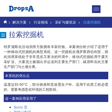
Toggle
navigatio
>
解决方案
>
行业领域
>
采矿与建筑业
>
拉索挖掘机
拉索挖掘机
特罗浦斯在活动润滑方面拥有丰富经验。本案例分析介绍了适用于
一种移动式挖掘机的典型系统。这一挖掘机在俄罗斯西伯利亚，因
此润滑系统处于非常恶劣又寒冷的环境中。移动式挖掘机用于露天
采矿业。大量泥土被掘出并运送到主要生产部门，碳原料在此主要
生产部门与土壤分离。
本系统的突出点
温度达到‐50°C ，部分插座和泵放置在户外。适用于此类工程必需
的、需要考虑恶劣环境的工程阶段。
这一案例应用采用了
Sumo 泵