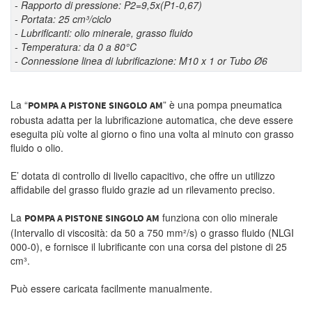
- Rapporto di pressione: P2=9,5x(P1-0,67)
- Portata: 25 cm³/ciclo
- Lubrificanti: olio minerale, grasso fluido
- Temperatura: da 0 a 80°C
- Connessione linea di lubrificazione: M10 x 1 or Tubo Ø6
La “
” è una pompa pneumatica
POMPA A PISTONE SINGOLO AM
robusta adatta per la lubrificazione automatica, che deve essere
eseguita più volte al giorno o fino una volta al minuto con grasso
fluido o olio.
E’ dotata di controllo di livello capacitivo, che offre un utilizzo
affidabile del grasso fluido grazie ad un rilevamento preciso.
La
funziona con olio minerale
P
OMPA A PISTONE SINGOLO AM
(Intervallo di viscosità: da 50 a 750 mm²/s) o grasso fluido (NLGI
000-0), e fornisce il lubrificante con una corsa del pistone di 25
cm³.
Può essere caricata facilmente manualmente.