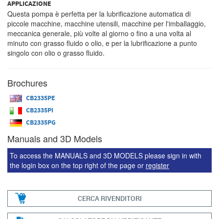
APPLICAZIONE
Questa pompa è perfetta per la lubrificazione automatica di
piccole macchine, macchine utensili, macchine per l'imballaggio,
meccanica generale, più volte al giorno o fino a una volta al
minuto con grasso fluido o olio, e per la lubrificazione a punto
singolo con olio o grasso fluido.
Brochures
CB2335PE
CB2335PI
CB2335PG
Manuals and 3D Models
To access the MANUALS and 3D MODELS please sign in with
the login box on the top right of the page or
register
CERCA RIVENDITORI