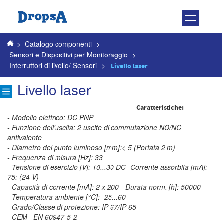
Attiva
navigazio
>
Catalogo componenti
>
Sensori e Dispositivi per Monitoraggio
>
Interruttori di livello/ Sensori
>
Livello laser
Livello laser
Caratteristiche:
- Modello elettrico:
DC PNP
- Funzione dell'uscita: 2 uscite di commutazione NO/NC
antivalente
- Diametro del punto luminoso [mm]:< 5 (Portata 2 m)
- Frequenza di misura [Hz]:
33
- Tensione di esercizio [V]:
10...30 DC- Corrente assorbita [mA]:
75: (24 V)
- Capacità di corrente [mA]:
2 x 200 - Durata norm. [h]:
50000
- Temperatura ambiente [°C]:
-25...60
- Grado/Classe di protezione:
IP 67/IP 65
- CEM EN 60947-5-2