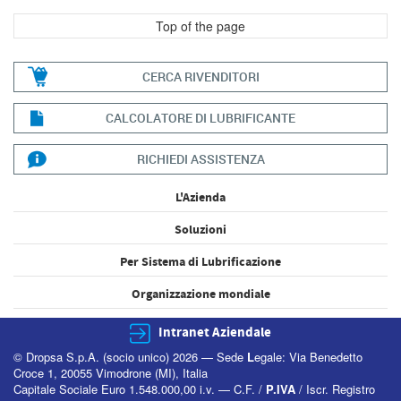
Top of the page
CERCA RIVENDITORI
CALCOLATORE DI LUBRIFICANTE
RICHIEDI ASSISTENZA
L'Azienda
Soluzioni
Per Sistema di Lubrificazione
Organizzazione mondiale
Intranet Aziendale
© Dropsa S.p.A. (socio unico) 2026 — Sede
L
egale: Via Benedetto
Croce 1, 20055 Vimodrone (MI), Italia
Capitale Sociale Euro 1.548.000,00 i.v. — C.F. /
P.IVA
/ Iscr. Registro