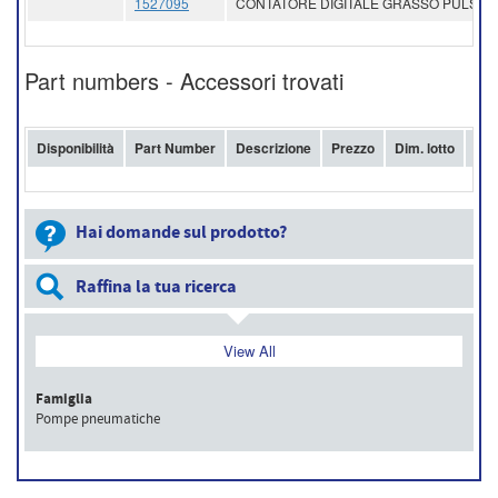
1527095
CONTATORE DIGITALE GRASSO PULSE
Part numbers - Accessori trovati
Disponibilità
Part Number
Descrizione
Prezzo
Dim. lotto
Acq
Hai domande sul prodotto?
Raffina la tua ricerca
View All
Famiglia
Pompe pneumatiche