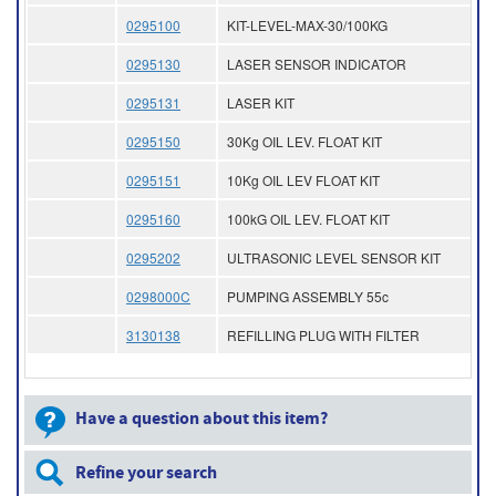
0295100
KIT-LEVEL-MAX-30/100KG
0295130
LASER SENSOR INDICATOR
0295131
LASER KIT
0295150
30Kg OIL LEV. FLOAT KIT
0295151
10Kg OIL LEV FLOAT KIT
0295160
100kG OIL LEV. FLOAT KIT
0295202
ULTRASONIC LEVEL SENSOR KIT
0298000C
PUMPING ASSEMBLY 55c
3130138
REFILLING PLUG WITH FILTER
Have a question about this item?
Refine your search