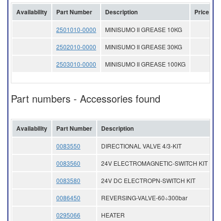
Availability
Part Number
Description
Price
L
2501010-0000
MINISUMO II GREASE 10KG
2502010-0000
MINISUMO II GREASE 30KG
2503010-0000
MINISUMO II GREASE 100KG
Part numbers - Accessories found
Availability
Part Number
Description
P
0083550
DIRECTIONAL VALVE 4/3-KIT
0083560
24V ELECTROMAGNETIC-SWITCH KIT
0083580
24V DC ELECTROPN-SWITCH KIT
0086450
REVERSING-VALVE-60÷300bar
0295066
HEATER