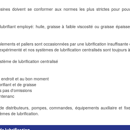
sines doivent se conformer aux normes les plus strictes pour po
lubrifiant employé: huile, graisse à faible viscosité ou graisse épaisse
lements et paliers sont occasionnées par une lubrification insuffisant
xpérimenté et nos systèmes de lubrification centralisés sont toujours à
stème de lubrification centralisé
e
on endroit et au bon moment
ifiant et de graisse
iés pas d'omissions
intenanc
e distributeurs, pompes, commandes, équipements auxiliaire et fix
èmes de lubrification.