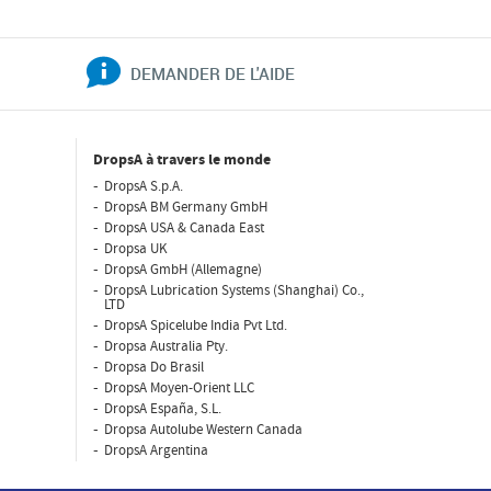
DEMANDER DE L'AIDE
DropsA à travers le monde
DropsA S.p.A.
DropsA BM Germany GmbH
DropsA USA & Canada East
Dropsa UK
DropsA GmbH (Allemagne)
DropsA Lubrication Systems (Shanghai) Co.,
LTD
DropsA Spicelube India Pvt Ltd.
Dropsa Australia Pty.
Dropsa Do Brasil
DropsA Moyen-Orient LLC
DropsA España, S.L.
Dropsa Autolube Western Canada
DropsA Argentina