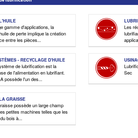
e lubrification
L'HUILE
LUBRI
ge gamme d'applications, la
Les ré
d'huile de perte implique la création
lubrifi
ce entre les pièces...
applic
STÈMES - RECYCLAGE D'HUILE
USINA
ystème de lubrification est la
Lubrif
e de l'alimentation en lubrifiant.
Sec
sA possède l'un des...
 LA GRAISSE
r graisse possède un large champ
 des petites machines telles que les
du bois à...