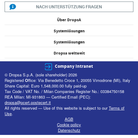
NACH UNTERSTÜTZUNG FRAGEN
Über DropsA
Systemlösungen
Systemlösungen
Dropsa weltweit
Company Intranet
© Dropsa S.p.A. (sole shareholder) 2026
Registered
O
ffice: Via Benedetto Croce 1, 20055 Vimodrone (MI), Italy
Share Capital: Euro 1,548,000.00 fully paid-up
Tax Code / VAT No. / Milan Companies Register No.: 03384750158
REA Milan: MI-931863 — Certified Email (PEC):
dropsa@pcert.postecert.it
All rights reserved — Use of this website is subject to our
Terms of
Use
.
AGB
Cookie policy
Datenschutz