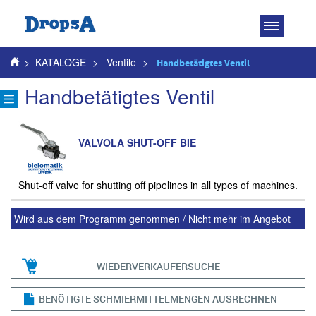
Toggle
navigatio
>
KATALOGE
>
Ventile
>
Handbetätigtes Ventil
Handbetätigtes Ventil
VALVOLA SHUT-OFF BIE
Shut-off valve for shutting off pipelines in all types of machines.
Wird aus dem Programm genommen / Nicht mehr im Angebot
WIEDERVERKÄUFERSUCHE
BENÖTIGTE SCHMIERMITTELMENGEN AUSRECHNEN