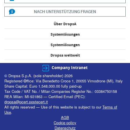
NACH UNTERSTÜTZUNG FRAGEN
Über DropsA
Systemlösungen
Systemlösungen
Dropsa weltweit
Company Intranet
© Dropsa S.p.A. (sole shareholder) 2026
Registered
O
ffice: Via Benedetto Croce 1, 20055 Vimodrone (MI), Italy
Share Capital: Euro 1,548,000.00 fully paid-up
Tax Code / VAT No. / Milan Companies Register No.: 03384750158
REA Milan: MI-931863 — Certified Email (PEC):
dropsa@pcert.postecert.it
All rights reserved — Use of this website is subject to our
Terms of
Use
.
AGB
Cookie policy
Datenschutz