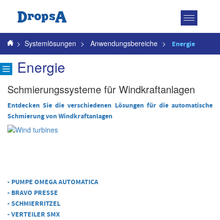
Toggle
navigatio
>
Systemlösungen
>
Anwendungsbereiche
>
Energie
Energie
Schmierungssysteme für Windkraftanlagen
Entdecken Sie die verschiedenen Lösungen für die automatische
Schmierung von Windkraftanlagen
- PUMPE OMEGA AUTOMATICA
-
BRAVO PRESSE
-
SCHMIERRITZEL
-
VERTEILER SMX