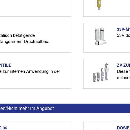
33V-M
tatisch betätigende
33V do
t langsamem Druckaufbau.
NTILE
ZV ZU
le zur internen Anwendung in der
Diese 
mit ei
n/Nicht mehr im Angebot
 06
DOSIE