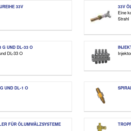
UREIHE 33V
33V Ö
Eine k
Strahl
 G UND DL-33 O
INJEK
 und DL-33 O
Injekt
G UND DL-1 O
SPIRA
LER FÜR ÖLUMWÄLZSYSTEME
TROP