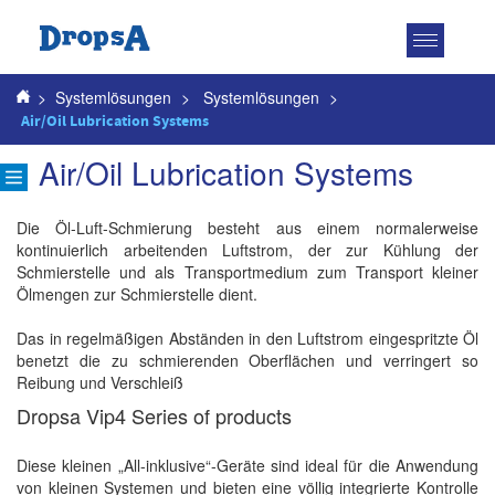
Toggle
navigatio
>
Systemlösungen
>
Systemlösungen
>
Air/Oil Lubrication Systems
Air/Oil Lubrication Systems
Die Öl-Luft-Schmierung besteht aus einem normalerweise
kontinuierlich arbeitenden Luftstrom, der zur Kühlung der
Schmierstelle und als Transportmedium zum Transport kleiner
Ölmengen zur Schmierstelle dient.
Das in regelmäßigen Abständen in den Luftstrom eingespritzte Öl
benetzt die zu schmierenden Oberﬂächen und verringert so
Reibung und Verschleiß
Dropsa Vip4 Series of products
Diese kleinen „All-inklusive“-Geräte sind ideal für die Anwendung
von kleinen Systemen und bieten eine völlig integrierte Kontrolle