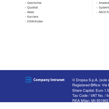
Geschichte
Anwend
Qualität
System
News
NACH F
Karriere
Ethik-Kodex
Company Intranet
© Dropsa S.p.A. (sole 
Registered
O
ffice: Vi
Share Capital: Euro 1,5
Tax Code / VAT No. / 
REA Milan: MI-931863 
All rights reserved — U