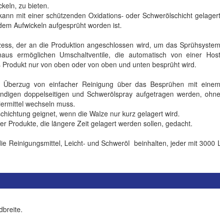
keln, zu bieten.
kann mit einer schützenden Oxidations- oder Schwerölschicht gelager
 dem Aufwickeln aufgesprüht worden ist.
ozess, der an die Produktion angeschlossen wird, um das Sprühsyste
naus ermöglichen Umschaltventile, die automatisch von einer Hos
s Produkt nur von oben oder von oben und unten besprüht wird.
er Überzug von einfacher Reinigung über das Besprühen mit eine
tändigen doppelseitigen und Schwerölspray aufgetragen werden, ohn
ermittel wechseln muss.
eschichtung geignet, wenn die Walze nur kurz gelagert wird.
er Produkte, die längere Zeit gelagert werden sollen, gedacht.
e Reinigungsmittel, Leicht- und Schweröl beinhalten, jeder mit 3000 Li
breite.