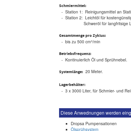
Schmiermittel:
- Station 1: Reinigungsmittel an Stat
- Station 2: Leichtöl für kostengünst
Schweröl für langfritsige L
Gesamtmenge pro Zyklus:
- bis zu 500 cm³/min
Betriebsfrequenz:
- Kontinuierlich Öl und Sprühnebel.
20 Meter.
Systemlänge:
Lagerbehälter:
- 3 x 3000 Liter, für Schmier- und Rei
Diese Anwednungen werden einge
Dropsa Pumpensationen
Ölsprühsystem