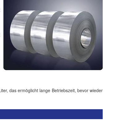
t
m
t
m
e
ter, das ermöglicht lange Betriebszeit, bevor wieder