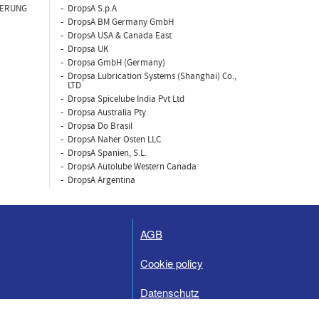
IERUNG
DropsA S.p.A
DropsA BM Germany GmbH
DropsA USA & Canada East
Dropsa UK
Dropsa GmbH (Germany)
Dropsa Lubrication Systems (Shanghai) Co.,
LTD
Dropsa Spicelube India Pvt Ltd
Dropsa Australia Pty.
Dropsa Do Brasil
DropsA Naher Osten LLC
DropsA Spanien, S.L.
DropsA Autolube Western Canada
DropsA Argentina
AGB
Cookie policy
Datenschutz