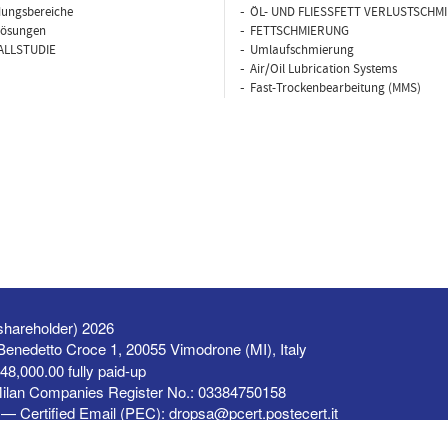
ungsbereiche
ÖL- UND FLIESSFETT VERLUSTSCHM
lösungen
FETTSCHMIERUNG
ALLSTUDIE
Umlaufschmierung
Air/Oil Lubrication Systems
Fast-Trockenbearbeitung (MMS)
shareholder) 2026
a Benedetto Croce 1, 20055 Vimodrone (MI), Italy
48,000.00 fully paid-up
Milan Companies Register No.: 03384750158
— Certified Email (PEC):
dropsa@pcert.postecert.it
se of this website is subject to our
Terms of Use
.