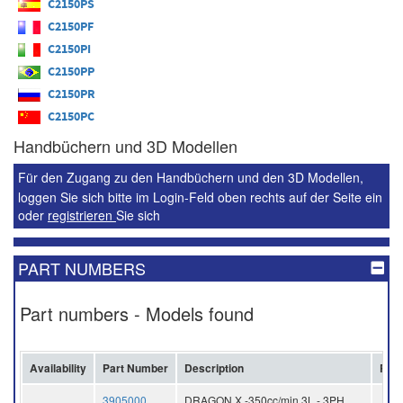
C2150PS
C2150PF
C2150PI
C2150PP
C2150PR
C2150PC
Handbüchern und 3D Modellen
Für den Zugang zu den Handbüchern und den 3D Modellen,
loggen Sie sich bitte im Login-Feld oben rechts auf der Seite ein
oder
registrieren
Sie sich
PART NUMBERS
Part numbers - Models found
Availability
Part Number
Description
Pric
3905000
DRAGON X -350cc/min 3L - 3PH