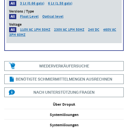
All
3 Lt (0.66 gals)
6 Lt (1.58 gals)
Versions / Type
All
Float Level
Optical level
Voltage
All
110V AC 1PH 50HZ
230V AC 1PH 50HZ
24V DC
460V AC
3PH 60HZ
WIEDERVERKÄUFERSUCHE
BENÖTIGTE SCHMIERMITTELMENGEN AUSRECHNEN
NACH UNTERSTÜTZUNG FRAGEN
Über DropsA
Systemlösungen
Systemlösungen