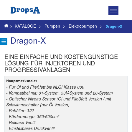
Toggle
navigatio
>
KATALOGE
>
Pumpen
>
Elektropumpen
>
Dragon-X
Dragon-X
EINE EINFACHE UND KOSTENGÜNSTIGE
LÖSUNG FÜR INJEKTOREN UND
PROGRESSIVANLAGEN
Hauptmerkmale:
- Für Öl und Fließfett bis NLGI Klasse 000
- Kompatibel mit: 01-System, 33V-System und 26-System
- Optischer Niveau Sensor (Öl und Fließfett Version / mit
Schwimmschalter (nur Öl Version)
- Behälter: 3/6l
- Fördermenge: 350/500cm³
- Release Ventil
- Einstellbares Druckventil