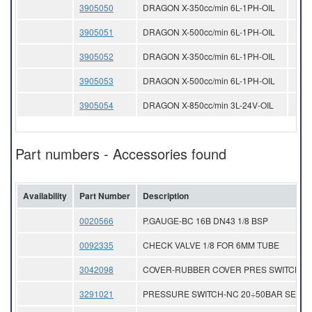
3905050
DRAGON X-350cc/min 6L-1PH-OIL
3905051
DRAGON X-500cc/min 6L-1PH-OIL
3905052
DRAGON X-350cc/min 6L-1PH-OIL
3905053
DRAGON X-500cc/min 6L-1PH-OIL
3905054
DRAGON X-850cc/min 3L-24V-OIL
Part numbers - Accessories found
Availability
Part Number
Description
0020566
P.GAUGE-BC 16B DN43 1/8 BSP
0092335
CHECK VALVE 1/8 FOR 6MM TUBE
3042098
COVER-RUBBER COVER PRES SWITCH
3291021
PRESSURE SWITCH-NC 20÷50BAR SET 3