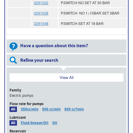
3291022
P.SWITCH-NO SET AT 30 BAR
3291028
P.SWITCH- NO 1÷10BAR SET 3BAR
3291048
P.SWITCH-SET AT 18 BAR
Have a question about this item?
Refine your search
View All
Family
Electric pumps
Flow rate for pumps
All
350cc/min
500 cc/min
600 cc7min
Lubricant
All
Fluid Grease/Oil
Oil
Reservoir