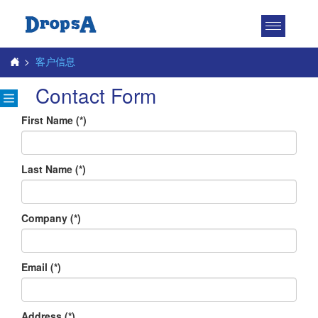
Toggle
navigatio
>
客户信息
Contact Form
First Name
(*)
Last Name
(*)
Company
(*)
Email
(*)
Address
(*)