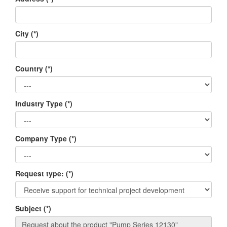
City
(*)
Country
(*)
Industry Type
(*)
Company Type
(*)
Request type:
(*)
Subject
(*)