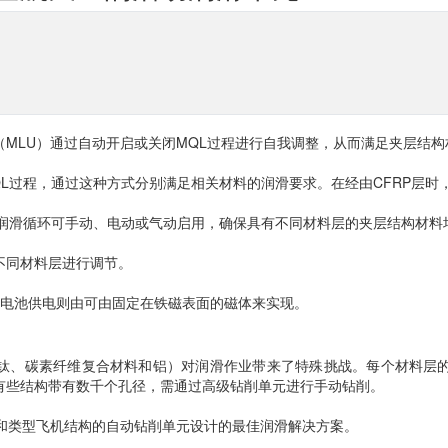
MLU）通过自动开启或关闭MQL过程进行自我调整，从而满足夹层结
L过程，通过这种方式分别满足相关材料的润滑要求。在经由CFRP层
，润滑循环可手动、电动或气动启用，确保具有不同材料层的夹层结构材料
不同材料层进行调节。
而电池供电则由可由固定在铁磁表面的磁体来实现。
钛、碳素纤维复合材料和铝）对润滑作业带来了特殊挑战。每个材料层
有些结构带有数千个孔径，需通过高级钻削单元进行手动钻削。
寸和类型飞机结构的自动钻削单元设计的最佳润滑解决方案。