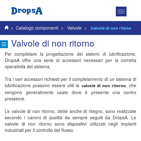
Attiva
navigazio
>
Catalogo componenti
>
Valvole
>
Valvole di non ritono
Valvole di non ritorno
Per completare la progettazione dei sistemi di lubrificazione,
DropsA offre una serie di accessori necessari per la corretta
operatività del sistema.
Tra i vari accessori richiesti per il completamento di un sistema di
lubrificazione possono essere utili le
, che
valvole di non ritorno
vengono generalmente usate dove è presente una contro
pressione.
Le valvole di non ritorno, dette anche di ritegno, sono realizzate
secondo i canoni di qualità da sempre seguiti da DropsA. Le
valvole di non ritorno sono dispositivi utilizzati negli impianti
industriali per il controllo del flusso.