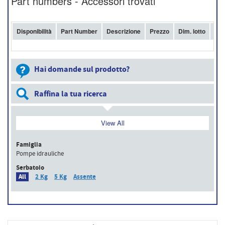
Part numbers - Accessori trovati
Disponibilità
Part Number
Descrizione
Prezzo
Dim. lotto
Acq
Hai domande sul prodotto?
Raffina la tua ricerca
View All
Famiglia
Pompe idrauliche
Serbatoio
All
2 Kg
5 Kg
Assente