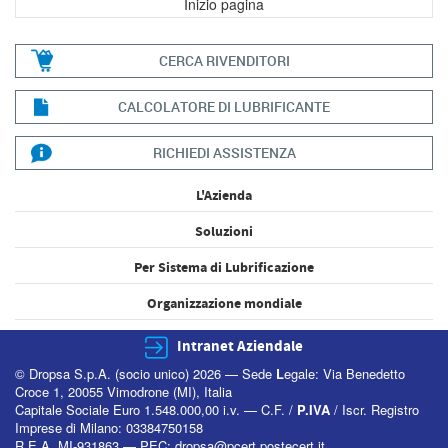
Inizio pagina
CERCA RIVENDITORI
CALCOLATORE DI LUBRIFICANTE
RICHIEDI ASSISTENZA
L'Azienda
Soluzioni
Per Sistema di Lubrificazione
Organizzazione mondiale
Intranet Aziendale
© Dropsa S.p.A. (socio unico) 2026 — Sede
L
egale: Via Benedetto
Croce 1, 20055 Vimodrone (MI), Italia
Capitale Sociale Euro 1.548.000,00 i.v. — C.F. /
P.IVA
/ Iscr. Registro
Imprese di Milano: 03384750158
R.E.A. MI-931863 — PEC:
dropsa@pcert.postecert.it