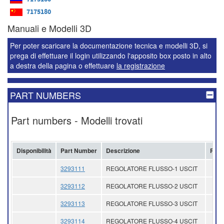
7175180
Manuali e Modelli 3D
Per poter scaricare la documentazione tecnica e modelli 3D, si
prega di effettuare il login utilizzando l'apposito box posto in alto
a destra della pagina o effettuare
la registrazione
PART NUMBERS
Part numbers - Modelli trovati
Disponibilità
Part Number
Descrizione
Prez
3293111
REGOLATORE FLUSSO-1 USCIT
3293112
REGOLATORE FLUSSO-2 USCIT
3293113
REGOLATORE FLUSSO-3 USCIT
3293114
REGOLATORE FLUSSO-4 USCIT