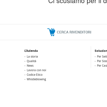
Ci scusiamo per il d
CERCA RIVENDITORI
L'Azienda
Soluzion
La storia
Per Sett
Qualità
Per Sis
News
Per Casi
Lavora con noi
Codice Etico
Whistleblowing