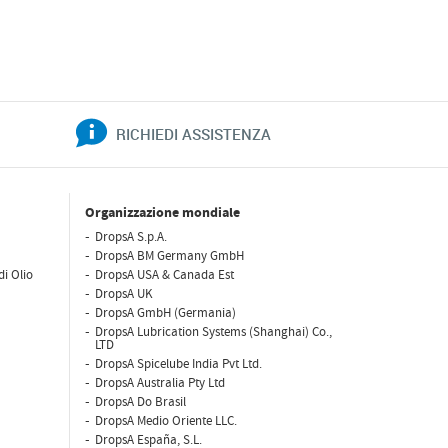
RICHIEDI ASSISTENZA
Organizzazione mondiale
DropsA S.p.A.
DropsA BM Germany GmbH
di Olio
DropsA USA & Canada Est
DropsA UK
DropsA GmbH (Germania)
DropsA Lubrication Systems (Shanghai) Co.,
LTD
DropsA Spicelube India Pvt Ltd.
DropsA Australia Pty Ltd
DropsA Do Brasil
DropsA Medio Oriente LLC.
DropsA España, S.L.