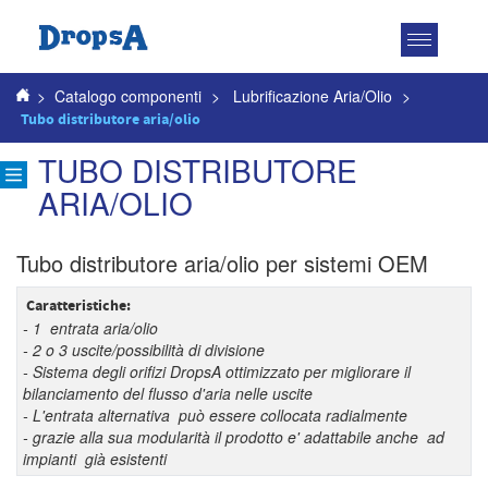
Attiva
navigazio
>
Catalogo componenti
>
Lubrificazione Aria/Olio
>
Tubo distributore aria/olio
TUBO DISTRIBUTORE
ARIA/OLIO
Tubo distributore aria/olio per sistemi OEM
Caratteristiche:
- 1 entrata aria/olio
- 2 o 3 uscite/possibilità di divisione
- Sistema degli orifizi DropsA ottimizzato per migliorare il
bilanciamento del flusso d'aria nelle uscite
- L'entrata alternativa può essere collocata radialmente
- grazie alla sua modularità il prodotto e' adattabile anche ad
impianti già esistenti