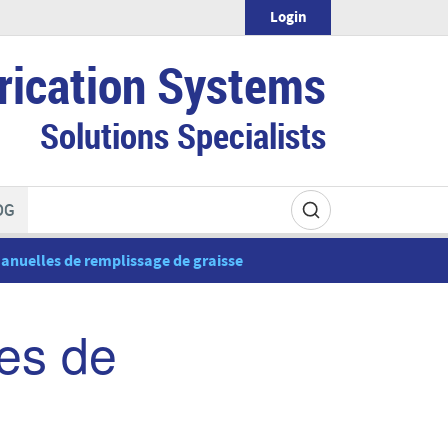
Login
rication Systems
Solutions Specialists
OG
uelles de remplissage de graisse
es de