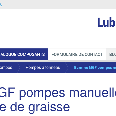
Lub
TALOGUE COMPOSANTS
FORMULAIRE DE CONTACT
BL
ompes
Pompes à tonneau
Gamme MGF pompes man
F pompes manuell
e de graisse