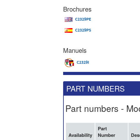
Brochures
C2329PE
C2329PS
Manuels
C2329I
PART NUMBERS
Part numbers - Mo
Part
Availability
Number
Des