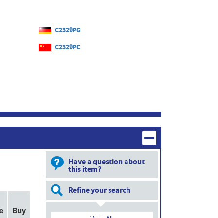
C2329PG
C2329PC
Have a question about
this item?
Refine your search
e
Buy