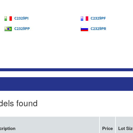
C2329PI
C2329PF
C2329PP
C2329PR
dels found
cription
Price
Lot Siz