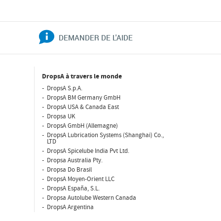
DEMANDER DE L'AIDE
DropsA à travers le monde
DropsA S.p.A.
DropsA BM Germany GmbH
DropsA USA & Canada East
Dropsa UK
DropsA GmbH (Allemagne)
DropsA Lubrication Systems (Shanghai) Co.,
LTD
DropsA Spicelube India Pvt Ltd.
Dropsa Australia Pty.
Dropsa Do Brasil
DropsA Moyen-Orient LLC
DropsA España, S.L.
Dropsa Autolube Western Canada
DropsA Argentina