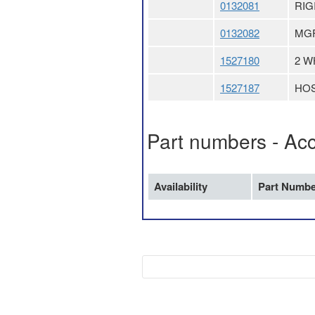
0132081
RIG
0132082
MGF
1527180
2 W
1527187
HOS
Part numbers - Ac
Availability
Part Numbe