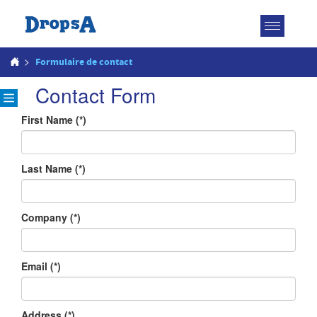
Toggle
navigatio
>
Formulaire de contact
Contact Form
First Name
(*)
Last Name
(*)
Company
(*)
Email
(*)
Address
(*)