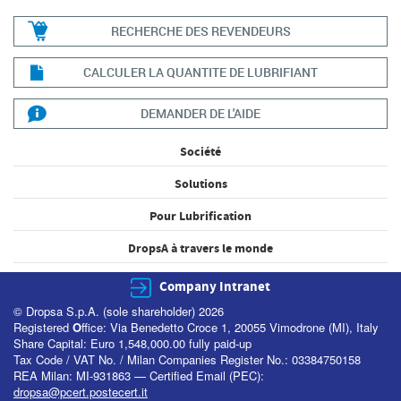
RECHERCHE DES REVENDEURS
CALCULER LA QUANTITE DE LUBRIFIANT
DEMANDER DE L'AIDE
Société
Solutions
Pour Lubrification
DropsA à travers le monde
Company Intranet
© Dropsa S.p.A. (sole shareholder) 2026
Registered
O
ffice: Via Benedetto Croce 1, 20055 Vimodrone (MI), Italy
Share Capital: Euro 1,548,000.00 fully paid-up
Tax Code / VAT No. / Milan Companies Register No.: 03384750158
REA Milan: MI-931863 — Certified Email (PEC):
dropsa@pcert.postecert.it