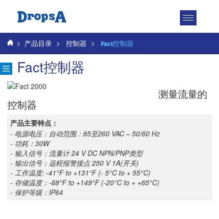
Toggle
navigatio
>
产品目录
>
控制器
>
Fact控制器
Fact控制器
测量流量的
控制器
产品主要特点：
- 电源电压：自动范围：85至260 VAC – 50/60 Hz
- 功耗：30W
- 输入信号：流量计 24 V DC NPN/PNP类型
- 输出信号：远程报警接点 250 V 1A(开关)
- 工作温度: -41°F to +131°F (- 5°C to + 55°C)
- 存储温度：-68°F to +149°F (-20°C to + +65°C)
- 保护等级：IP64