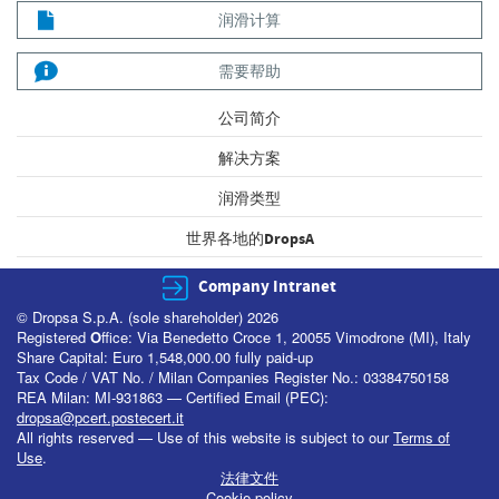
润滑计算
需要帮助
公司简介
解决方案
润滑类型
世界各地的DropsA
Company Intranet
© Dropsa S.p.A. (sole shareholder) 2026
Registered
O
ffice: Via Benedetto Croce 1, 20055 Vimodrone (MI), Italy
Share Capital: Euro 1,548,000.00 fully paid-up
Tax Code / VAT No. / Milan Companies Register No.: 03384750158
REA Milan: MI-931863 — Certified Email (PEC):
dropsa@pcert.postecert.it
All rights reserved — Use of this website is subject to our
Terms of
Use
.
法律文件
Cookie policy