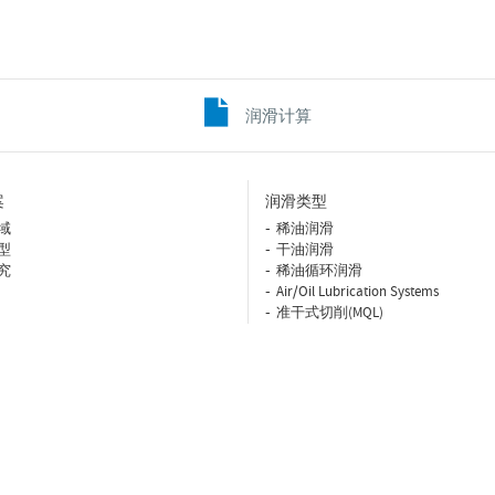
润滑计算
案
润滑类型
域
稀油润滑
型
干油润滑
究
稀油循环润滑
Air/Oil Lubrication Systems
准干式切削(MQL)