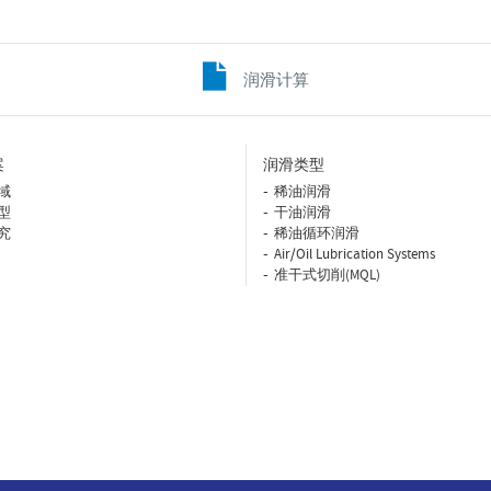
润滑计算
案
润滑类型
域
稀油润滑
型
干油润滑
究
稀油循环润滑
Air/Oil Lubrication Systems
准干式切削(MQL)