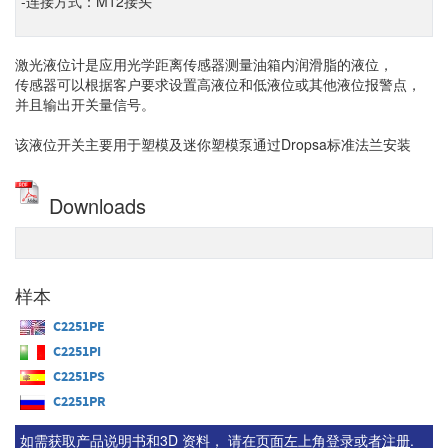
-连接方式：M12接头
激光液位计是应用光学距离传感器测量油箱内润滑脂的液位，
传感器可以根据客户要求设置高液位和低液位或其他液位报警点，
并且输出开关量信号。
该液位开关主要用于塑模及迷你塑模泵通过Dropsa标准法兰安装
Downloads
样本
C2251PE
C2251PI
C2251PS
C2251PR
如需获取产品说明书和3D 资料， 请在页面左上角登录或者
注册
.