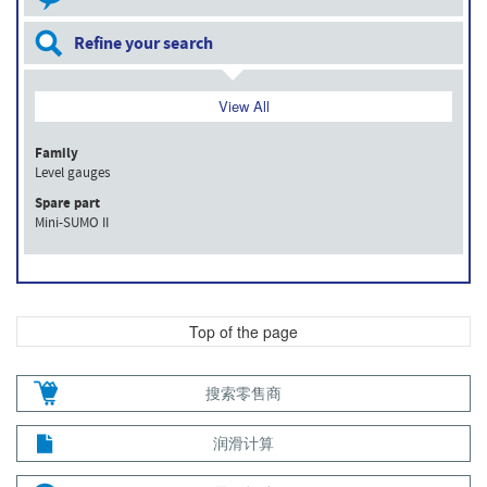
Refine your search
View All
Family
Level gauges
Spare part
Mini-SUMO II
Top of the page
搜索零售商
润滑计算