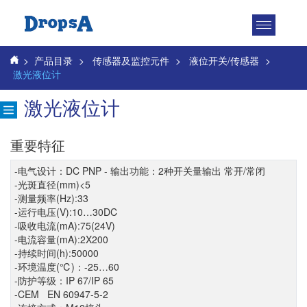
Toggle
navigatio
>
产品目录
>
传感器及监控元件
>
液位开关/传感器
>
激光液位计
激光液位计
重要特征
-电气设计：DC PNP - 输出功能：2种开关量输出 常开/常闭
-光斑直径(mm)<5
-测量频率(Hz):33
-运行电压(V):10…30DC
-吸收电流(mA):75(24V)
-电流容量(mA):2X200
-持续时间(h):50000
-环境温度(℃)：-25…60
-防护等级：IP 67/IP 65
-CEM EN 60947-5-2